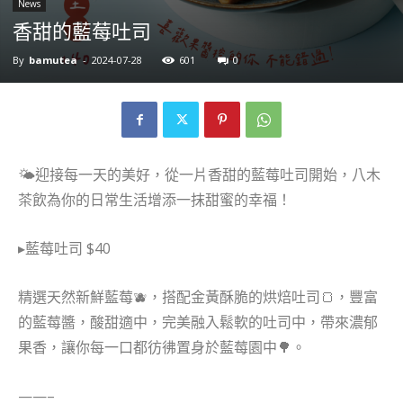
News
香甜的藍莓吐司
By
bamutea
-
2024-07-28
601
0
🌤️迎接每一天的美好，從一片香甜的藍莓吐司開始，八木
茶飲為你的日常生活增添一抹甜蜜的幸福！
▸藍莓吐司 $40
精選天然新鮮藍莓🫐，搭配金黃酥脆的烘焙吐司🍞，豐富
的藍莓醬，酸甜適中，完美融入鬆軟的吐司中，帶來濃郁
果香，讓你每一口都彷彿置身於藍莓園中🌳。
——–